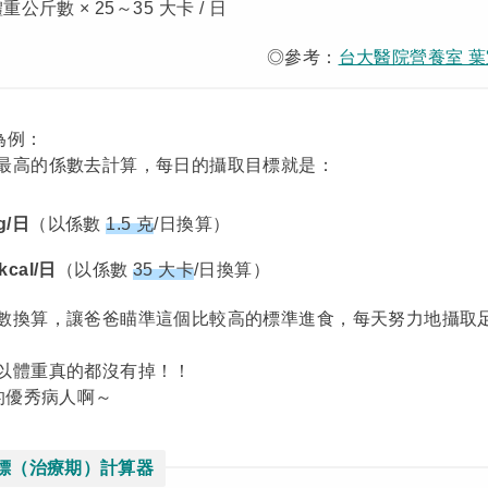
重公斤數 × 25～35 大卡 / 日
◎參考：
台大醫院營養室 葉
為例：
最高的係數去計算，每日的攝取目標就是：
g/日
（以係數
1.5 克
/日換算）
kcal/日
（以係數
35 大卡
/日換算）
數換算，讓爸爸瞄準這個比較高的標準進食，每天努力地攝取
以體重真的都沒有掉！！
的優秀病人啊～
標
（治療期）計算器