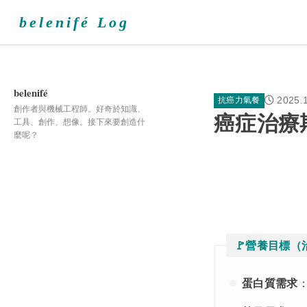
belenifé Log
belenifé
2025.
抗癌力氣餐
創作者與機械工程師。好奇於知識、
癌症治療
工具、創作、想像。接下來要創造什
麼呢？
🚩營養目標
蛋白質需求
：