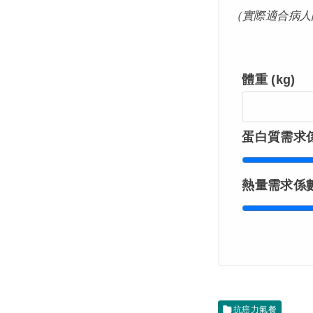
（實際適合病人
體重 (kg)
體
重
蛋白質需求係數 
(kg)
蛋
白
熱量需求係數 (
質
熱
需
量
求
需
係
求
數
係
(
抗癌力氣餐
數