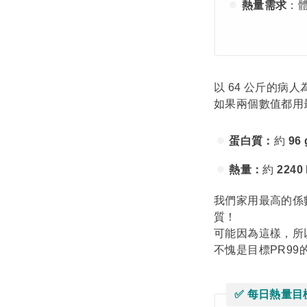
熱量需求
：體
以 64 公斤的病人
如果兩個數值都用
蛋白質：
約
96 
熱量：
約
2240 
我們家用最高的係
質！
可能因為這樣，所
不愧是目標PR99
✅
每日熱量目