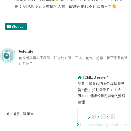
把文章隱藏後原本有轉的人有可能就再也找不到這篇文了
Blender
belenifé
創作者與機械工程師。好奇於知識、工具、創作、想像。接下來要創造
什麼呢？
HOME
Blender
Contents
想要「幫喜歡的角色模型擺姿
Hide
勢拍照、拍動畫影片」！給
角色模型
Blender學齡0週初學者的資源
任何物品、日常用品、傢俱
整理
植物（草原、樹、花、藤蔓）、石頭、牆壁
城市場景、建築物
belenifeworks@gmail.com