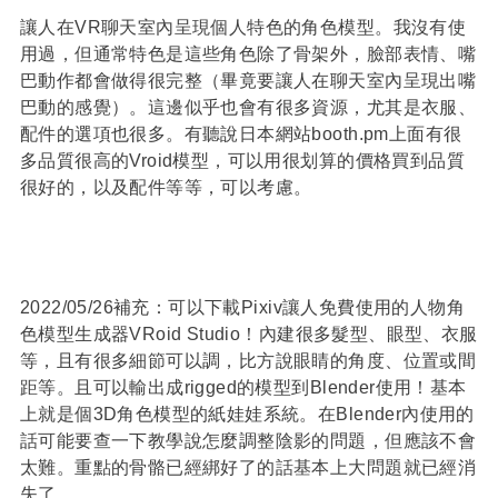
讓人在VR聊天室內呈現個人特色的角色模型。我沒有使
用過，但通常特色是這些角色除了骨架外，臉部表情、嘴
巴動作都會做得很完整（畢竟要讓人在聊天室內呈現出嘴
巴動的感覺）。這邊似乎也會有很多資源，尤其是衣服、
配件的選項也很多。有聽說日本網站booth.pm上面有很
多品質很高的Vroid模型，可以用很划算的價格買到品質
很好的，以及配件等等，可以考慮。
2022/05/26補充：可以下載Pixiv讓人免費使用的人物角
色模型生成器VRoid Studio！內建很多髮型、眼型、衣服
等，且有很多細節可以調，比方說眼睛的角度、位置或間
距等。且可以輸出成rigged的模型到Blender使用！基本
上就是個3D角色模型的紙娃娃系統。在Blender內使用的
話可能要查一下教學說怎麼調整陰影的問題，但應該不會
太難。重點的骨骼已經綁好了的話基本上大問題就已經消
失了。