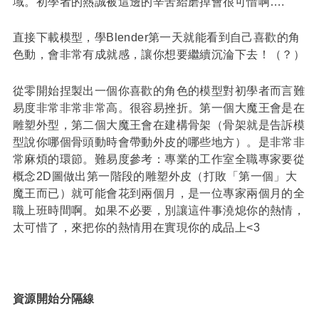
域。初學者的熱誠被這邊的辛苦給磨掉會很可惜啊….
直接下載模型，學Blender第一天就能看到自己喜歡的角
色動，會非常有成就感，讓你想要繼續沉淪下去！（？）
從零開始捏製出一個你喜歡的角色的模型對初學者而言難
易度非常非常非常高。很容易挫折。第一個大魔王會是在
雕塑外型，第二個大魔王會在建構骨架（骨架就是告訴模
型說你哪個骨頭動時會帶動外皮的哪些地方）。是非常非
常麻煩的環節。難易度參考：專業的工作室全職專家要從
概念2D圖做出第一階段的雕塑外皮（打敗「第一個」大
魔王而已）就可能會花到兩個月，是一位專家兩個月的全
職上班時間啊。如果不必要，別讓這件事澆熄你的熱情，
太可惜了，來把你的熱情用在實現你的成品上<3
資源開始分隔線