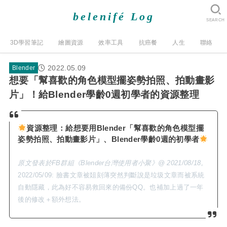
belenifé Log
SEARCH
3D學習筆記
繪圖資源
效率工具
抗癌餐
人生
聯絡
2022.05.09
Blender
想要「幫喜歡的角色模型擺姿勢拍照、拍動畫影
片」！給Blender學齡0週初學者的資源整理
資源整理：給想要用Blender「幫喜歡的角色模型擺
姿勢拍照、拍動畫影片」、Blender學齡0週的初學者
原文發表於FB群組《Blender台灣使用者小聚》@ 2021/08/18。
2022/05/09: 臉書文章被爼刻薄突然判斷說是垃圾文章而被系統
自動隱藏，此為好不容易救回來的備份QQ。也補加上過了一年
後的修改＋額外想法。