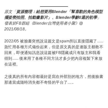
原文「
資源整理：給想要用Blender「幫喜歡的角色模型
擺姿勢拍照、拍動畫影片」、Blender學齡0週的初學
」
發表於FB群組《Blender台灣使用者小聚》@
2021/08/18。
2022/05 被臉書突然說這篇文是spam所以直接隱藏了…..
急忙用各種方式備份起來，但是原文真的是連版主都救不
回來，即便通知訊息說這篇被FB隱藏成只有版主和我看
得到….. 後來用了各種不同方法才多少把內容複製下來放
在這裡。
之後真的所有內容都最好是寫在外部別的地方，然後臉書
那邊當成隨時消失都不奇怪的平台了…..