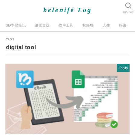
belenifé Log
SEARCH
3D學習筆記
繪圖資源
效率工具
抗癌餐
人生
聯絡
digital tool
Tools